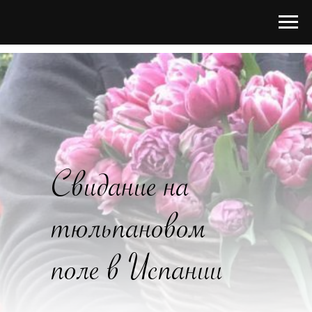
>>
/
услуги
/
Свидания за границей
/
Свидание на тюльпановом поле
Свидание на
тюльпановом
поле в Испании